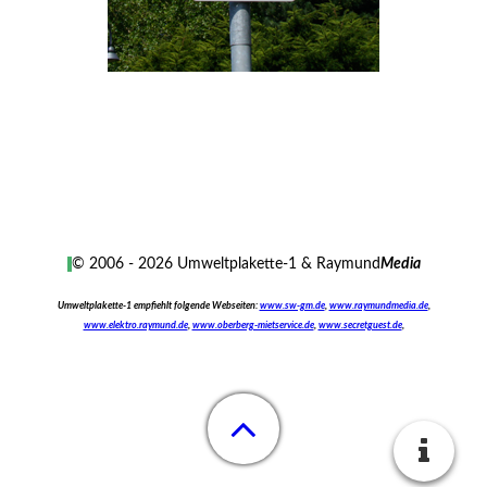
© 2006 - 2026
Umweltplakette
-1 &
Raymund
Media
Umweltplakette-1 empfiehlt folgende Webseiten:
www.sw-gm.de
,
www.raymundmedia.de
,
www.elektro.raymund.de
,
www.oberberg-mietservice.de
,
www.secretguest.de
,