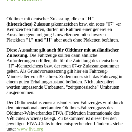
Oldtimer mit deutscher Zulassung, die ein
"H"
(historisches)
Zulassungskennzeichen bzw. ein rotes "07" -er
Kennzeichen führen, dürfen im Rahmen einer generellen
Ausnahmegenehmigung Umweltzonen mit schwazen
Platekken
"1" und "H"
aber auch ohne Plaketten befahren.
Diese Ausnahme
gilt auch für Oldtimer mit ausländischer
Zulassung
. Die Fahrzeuge sollten dann ähnliche
Anforderungen erfüllen, die für die Zuteilung des deutschen
"H" -Kennzeichens bzw. der roten 07-er Zulassungsnummer
gelten. Als Grundvoraussetzung gilt hier ein Fahrzeug-
Mindestalter von 30 Jahren. Zudem muss sich das Fahrzeug in
einem guten Erhaltungszustand befinden. Nicht akzeptiert
werden unpassende Umbauten, "zeitgenössische" Umbauten
ausgenommen.
Der Oldtimerstatus eines ausländischen Fahrzeuges wird durch
den international anerkannten Oldtimer-Fahrzeugpass des
Oldtimer-Weltverbandes FIVA (Fédération Internationale des
Véhicules Anciens) belegt. Zu bekommen ist dieser bei den
jeweiligen FIVA-Clubs in den entsprechenden Ländern - siehe
unter
www.fiva.org