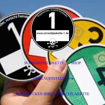
SCHWARZEPLAKETTE
SHOP
VERKAUFSSTELLEN
WIR DRUCKEN IHRE UMWELTPLAKETTE